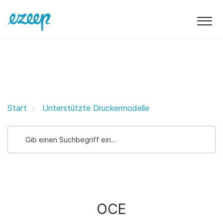
OCE ezeep Support Support
Start
Unterstützte Druckermodelle
OCE