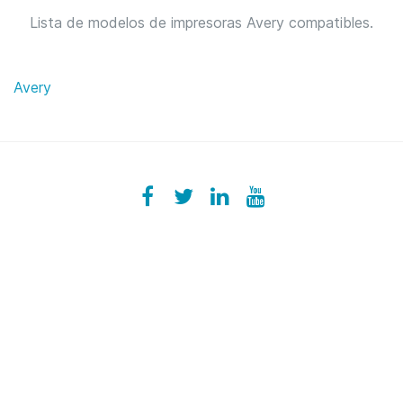
Lista de modelos de impresoras Avery compatibles.
Avery
Facebook
ezeeplive
Twitter
ezeep
LinkedIn
ezeep
YouTube
UColzdFFC8r7