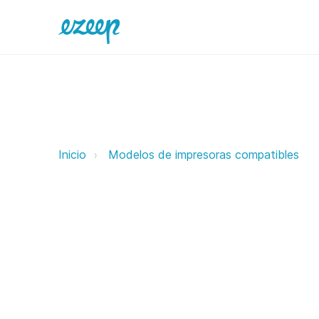
Bixolon ezeep Support Support
Inicio
Modelos de impresoras compatibles