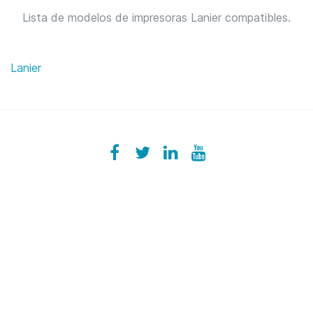
Lista de modelos de impresoras Lanier compatibles.
Lanier
Facebook
ezeeplive
Twitter
ezeep
LinkedIn
ezeep
YouTube
UColzdFFC8r7