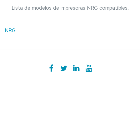
Lista de modelos de impresoras NRG compatibles.
NRG
Facebook
ezeeplive
Twitter
ezeep
LinkedIn
ezeep
YouTube
UColzdFFC8r7