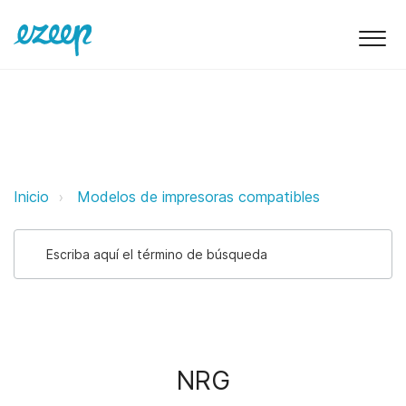
NRG ezeep Support Support
Inicio
Modelos de impresoras compatibles
NRG