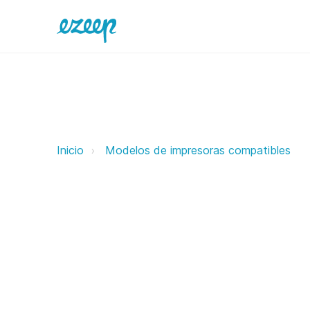
Samsung ezeep Support Support
Inicio
Modelos de impresoras compatibles