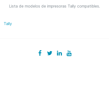
Lista de modelos de impresoras Tally compatibles.
Tally
Facebook
ezeeplive
Twitter
ezeep
LinkedIn
ezeep
YouTube
UColzdFFC8r7