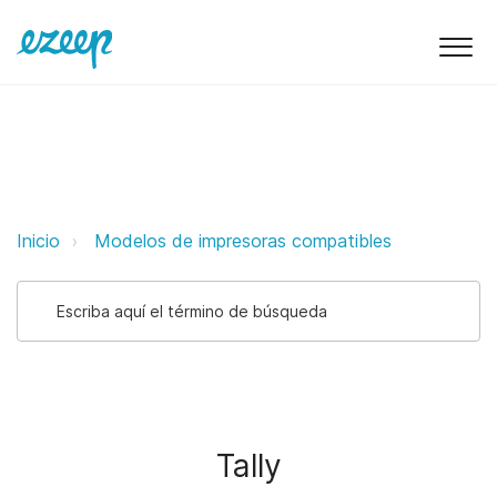
Tally ezeep Support Support
Inicio
Modelos de impresoras compatibles
Tally