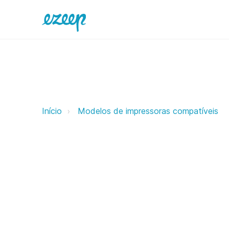
Infoprint ezeep Support Support
Início
Modelos de impressoras compatíveis