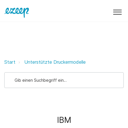
IBM ezeep Support Support
Start
Unterstützte Druckermodelle
IBM