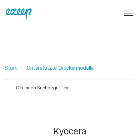
Kyocera ezeep Support Support
Start
Unterstützte Druckermodelle
Kyocera