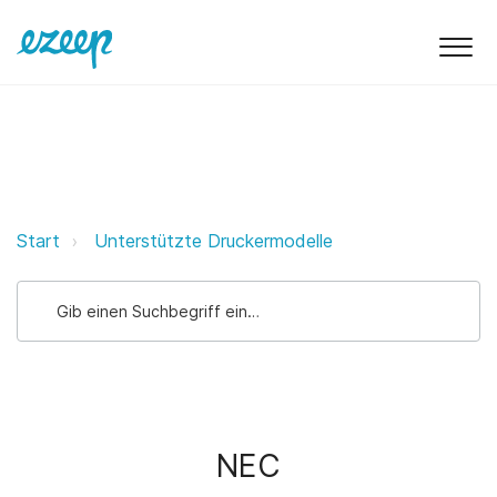
NEC ezeep Support Support
Start
Unterstützte Druckermodelle
NEC