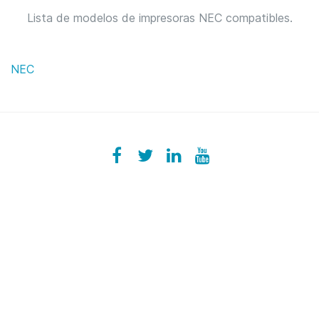
Lista de modelos de impresoras NEC compatibles.
NEC
Facebook
ezeeplive
Twitter
ezeep
LinkedIn
ezeep
YouTube
UColzdFFC8r7