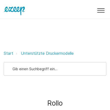
Rollo ezeep Support Support
Start
Unterstützte Druckermodelle
Rollo