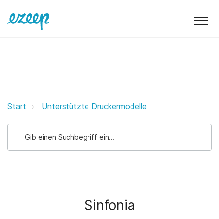
Sinfonia ezeep Support Support
Start
Unterstützte Druckermodelle
Sinfonia