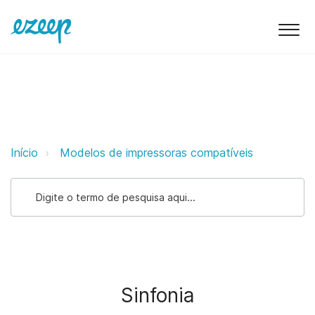
Sinfonia ezeep Support Support
Início
Modelos de impressoras compatíveis
Sinfonia