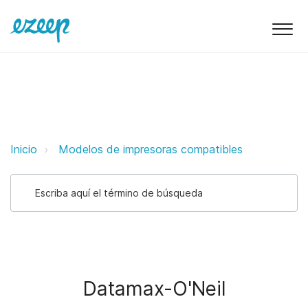
Datamax-O'Neil ezeep Support Su
Inicio
Modelos de impresoras compatibles
Datamax-O'Neil