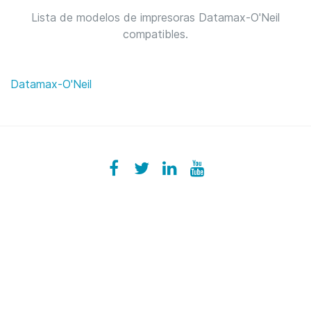
Lista de modelos de impresoras Datamax-O'Neil
compatibles.
Datamax-O'Neil
Facebook
ezeeplive
Twitter
ezeep
LinkedIn
ezeep
YouTube
UColzdFFC8r7