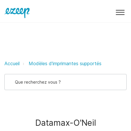
Datamax-O'Neil ezeep Support Su
Accueil
Modèles d'imprimantes supportés
Datamax-O'Neil