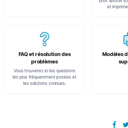
pour ajouter ez
et imprime
FAQ et résolution des
Modèles d
problèmes
sup
Vous trouverez ici les questions
les plus fréquemment posées et
les solutions connues.
Fac
ezee