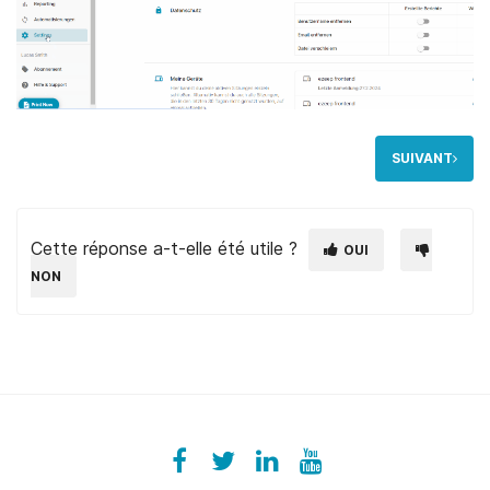
SUIVANT
Cette réponse a-t-elle été utile ?
OUI
NON
Facebook
ezeeplive
Twitter
ezeep
LinkedIn
ezeep
YouTube
UColzdFFC8r7