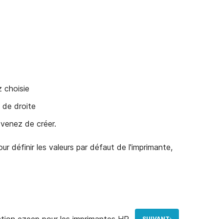
 choisie
t de droite
s venez de créer.
ur définir les valeurs par défaut de l'imprimante,
ation ezeep pour les imprimantes HP
SUIVANT