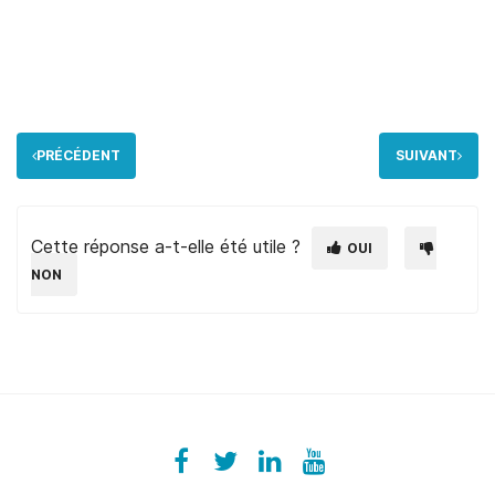
PRÉCÉDENT
SUIVANT
Cette réponse a-t-elle été utile ?
OUI
NON
Facebook
ezeeplive
Twitter
ezeep
LinkedIn
ezeep
YouTube
UColzdFFC8r7