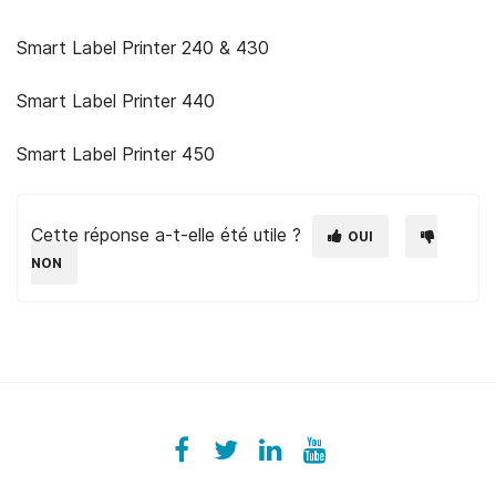
Smart Label Printer 240 & 430
Smart Label Printer 440
Smart Label Printer 450
Cette réponse a-t-elle été utile ?
OUI
NON
Facebook
ezeeplive
Twitter
ezeep
LinkedIn
ezeep
YouTube
UColzdFFC8r7