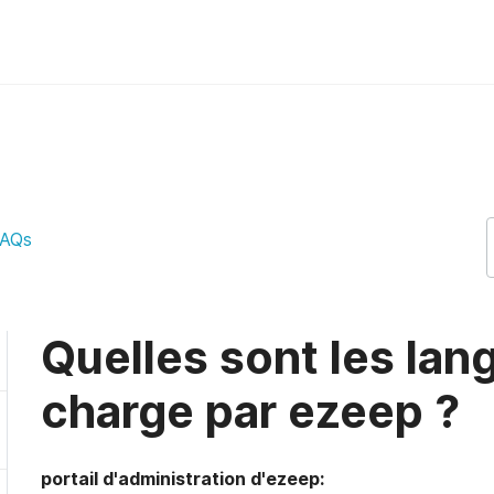
n charge par ezeep ? ezeep Suppor
AQs
Quelles sont les lan
charge par ezeep ?
portail d'administration d'ezeep: