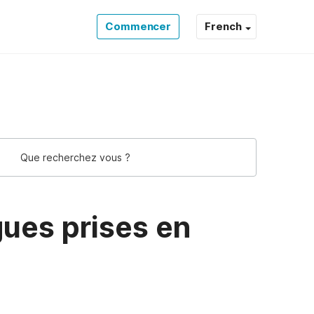
Commencer
French
t Support
gues prises en