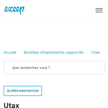
Utax ezeep Support Support
Accueil
Modèles d'imprimantes supportés
Utax
OPEN NAVIGATION
Utax