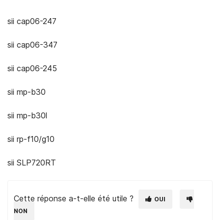
sii cap06-247
sii cap06-347
sii cap06-245
sii mp-b30
sii mp-b30l
sii rp-f10/g10
sii SLP720RT
Cette réponse a-t-elle été utile ?
OUI
NON