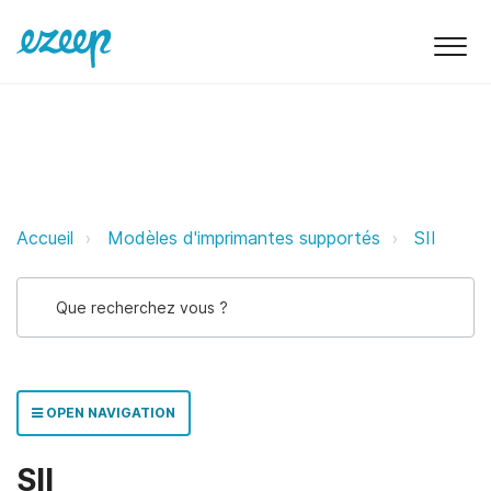
SII ezeep Support Support
Accueil
Modèles d'imprimantes supportés
SII
OPEN NAVIGATION
SII