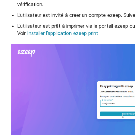
vérification.
L’utilisateur est invité à créer un compte ezeep. Suiv
L’utilisateur est prêt à imprimer via le portail ezeep o
Open solutions 
Open solutions
Voir
Installer l’application ezeep print