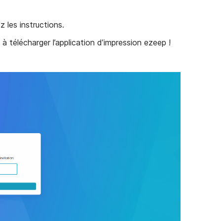
ez les instructions.
u à télécharger l’application d’impression ezeep !
folder
 folder