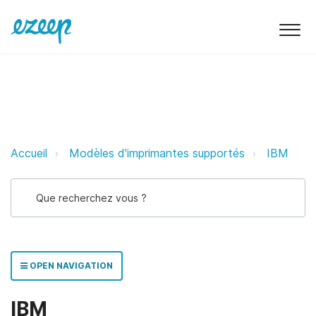
IBM ezeep Support Support
Accueil
Modèles d'imprimantes supportés
IBM
OPEN NAVIGATION
IBM