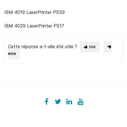
IBM 4019 LaserPrinter PS39
IBM 4029 LaserPrinter PS17
Cette réponse a-t-elle été utile ?
OUI
NON
Facebook
ezeeplive
Twitter
ezeep
LinkedIn
ezeep
YouTube
UColzdFFC8r7