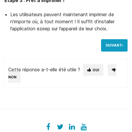
Étape 3 : Prêt à imprimer !
Les utilisateurs peuvent maintenant imprimer de
n’importe où, à tout moment ! Il suffit d’installer
l’application ezeep sur l’appareil de leur choix.
SUIVANT
Cette réponse a-t-elle été utile ?
OUI
NON
Facebook
ezeeplive
Twitter
ezeep
LinkedIn
ezeep
YouTube
UColzdFFC8r7