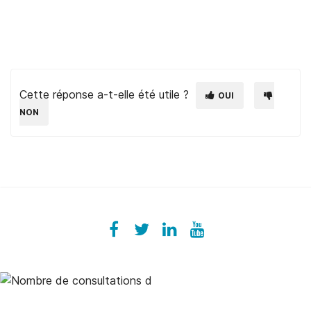
Cette réponse a-t-elle été utile ?
OUI
NON
Facebook
ezeeplive
Twitter
ezeep
LinkedIn
ezeep
YouTube
UColzdFFC8r7