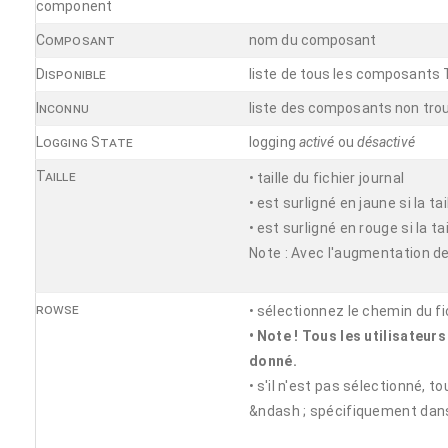
com­ponent
Composant
nom du composant
Disponible
liste de tous les composants Th
Inconnu
liste des composants non trou
Logging State
logging
activé
ou
désactivé
Taille
•
taille du fichier journal
•
est surligné en jaune si la ta
•
est surligné en rouge si la t
Note : Avec l'augmentation de
rowse
•
sélectionnez le chemin du fic
•
Note ! Tous les utilisateurs
donné.
•
s'il n'est pas sélectionné, 
&ndash ; spécifiquement dan