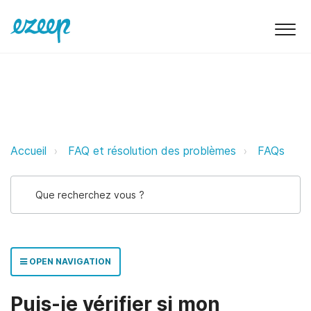
Puis-je vérifier si mon connecteu
Accueil
FAQ et résolution des problèmes
FAQs
OPEN NAVIGATION
Puis-je vérifier si mon