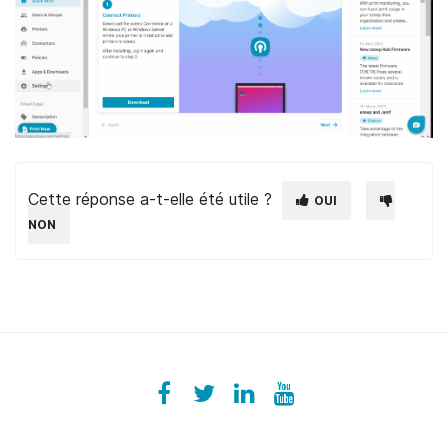
Cette réponse a-t-elle été utile ?
OUI
NON
Facebook
ezeeplive
Twitter
ezeep
LinkedIn
ezeep
YouTube
UColzdFFC8r7