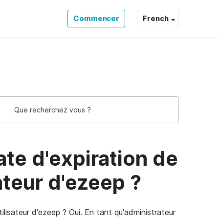
Commencer
French
d'ezeep ? ezeep Support Support
ate d'expiration de
isateur d'ezeep ?
utilisateur d'ezeep ? Oui. En tant qu'administrateur