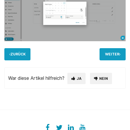
ZURÜCK
WEITER
War diese Artikel hilfreich?
JA
NEIN
Facebook
ezeeplive
Twitter
ezeep
LinkedIn
ezeep
YouTube
UColzdFFC8r7