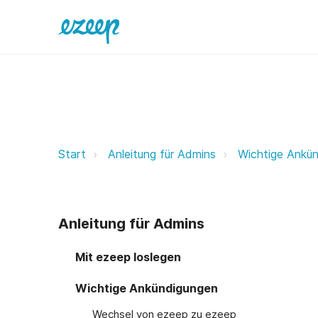
Wechsel von ezeep zu ezeep ezee
Start
Anleitung für Admins
Wichtige Ankü
Anleitung für Admins
Mit ezeep loslegen
Wichtige Ankündigungen
Wechsel von ezeep zu ezeep