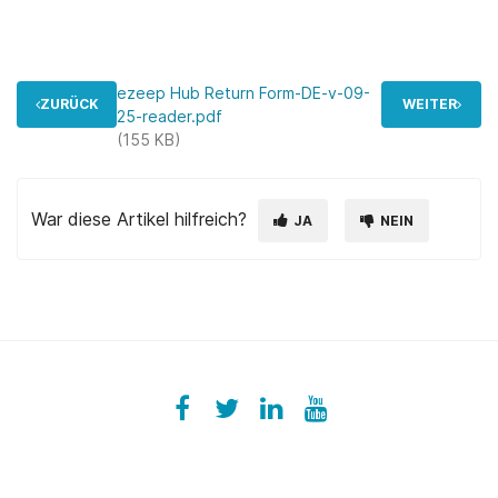
ezeep Hub Return Form-DE-v-09-
ZURÜCK
WEITER
25-reader.pdf
(155 KB)
War diese Artikel hilfreich?
JA
NEIN
Facebook
ezeeplive
Twitter
ezeep
LinkedIn
ezeep
YouTube
UColzdFFC8r7