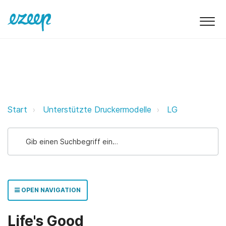
Life's Good ezeep Support Suppor
Start
Unterstützte Druckermodelle
LG
OPEN NAVIGATION
Life's Good