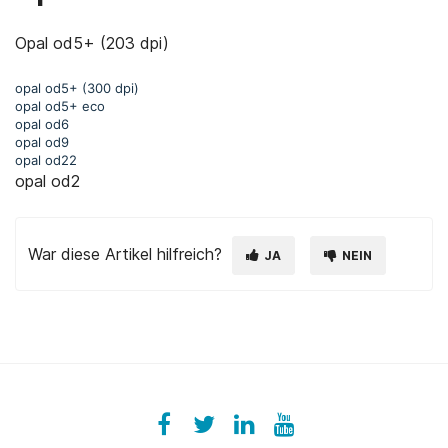
Opal od5+ (203 dpi)
opal od5+ (300 dpi)
opal od5+ eco
opal od6
opal od9
opal od22
opal od2
War diese Artikel hilfreich?
JA
NEIN
Facebook
ezeeplive
Twitter
ezeep
LinkedIn
ezeep
YouTube
UColzdFFC8r7