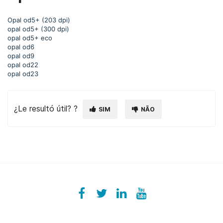
Opal od5+ (203 dpi)
opal od5+ (300 dpi)
opal od5+ eco
opal od6
opal od9
opal od22
opal od23
¿Le resultó útil? ?
SIM
NÃO
Facebook
ezeeplive
Twitter
ezeep
LinkedIn
ezeep
YouTube
UColzdFFC8r7