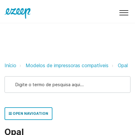
Opal ezeep Support Support
Início
Modelos de impressoras compatíveis
Opal
OPEN NAVIGATION
Opal