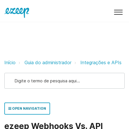
ezeep Webhooks Vs. API ezeep S
Início
Guia do administrador
Integrações e APIs
OPEN NAVIGATION
ezeep Webhooks Vs. API