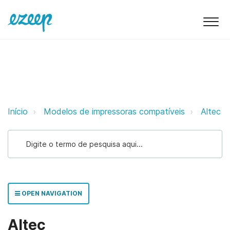
Altec ezeep Support Support
Início
Modelos de impressoras compatíveis
Altec
OPEN NAVIGATION
Altec