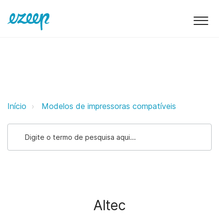
Altec ezeep Support Support
Início
Modelos de impressoras compatíveis
Altec