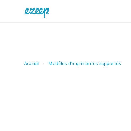
Altec ezeep Support Support
Accueil
Modèles d'imprimantes supportés