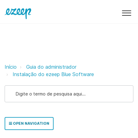
Implantação MSI do Conector eze
Início
Guia do administrador
Instalação do ezeep Blue Software
OPEN NAVIGATION