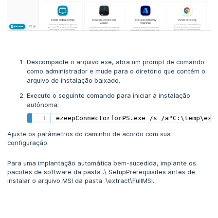
Descompacte o arquivo exe, abra um prompt de comando
como administrador e mude para o diretório que contém o
arquivo de instalação baixado.
Execute o seguinte comando para iniciar a instalação
autônoma:
ezeepConnectorforPS.exe /s /a"C:\temp\ext
Genérico
Ajuste os parâmetros do caminho de acordo com sua
configuração.
Para uma implantação automática bem-sucedida, implante os
pacotes de software da pasta .\ SetupPrerequisites antes de
instalar o arquivo MSI da pasta .\extract\FullMSI.