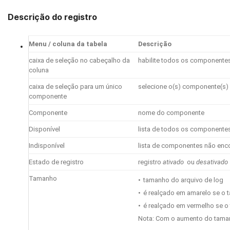
Descrição do registro
Menu / coluna da tabela
Descrição
caixa de seleção no cabeçalho da
habilite todos os componentes
coluna
caixa de seleção para um único
selecione o(s) componente(s)
componente
Componente
nome do componente
Disponível
lista de todos os componentes 
Indisponível
lista de componentes não enc
Estado de registro
registro
ativado
ou
desativado
Tamanho
•
tamanho do arquivo de log
•
é realçado em amarelo se o 
•
é realçado em vermelho se o
Nota: Com o aumento do tama