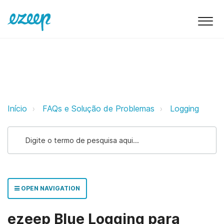
ezeep Blue Logging para Windows
Início
FAQs e Solução de Problemas
Logging
OPEN NAVIGATION
ezeep Blue Logging para