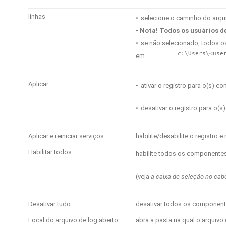
linhas
•
selecione o caminho do arqu
•
Nota!
Todos os usuários de
•
se não selecionado, todos o
c:\Users\
<use
em
Aplicar
•
ativar o registro para o(s) 
•
desativar o registro para o(
Aplicar e reiniciar serviços
habilite/desabilite o registro 
Habilitar todos
habilite todos os componentes
(veja
a caixa de seleção no cab
Desativar tudo
desativar todos os componente
Local do arquivo de log aberto
abra a pasta na qual o arquivo 