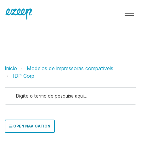
IDP ezeep Support Support
Início
Modelos de impressoras compatíveis
IDP Corp
OPEN NAVIGATION