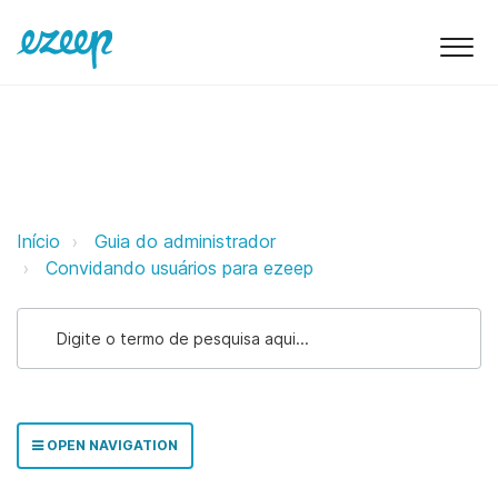
Atribuindo uma função aos Usuár
Início
Guia do administrador
Convidando usuários para ezeep
OPEN NAVIGATION