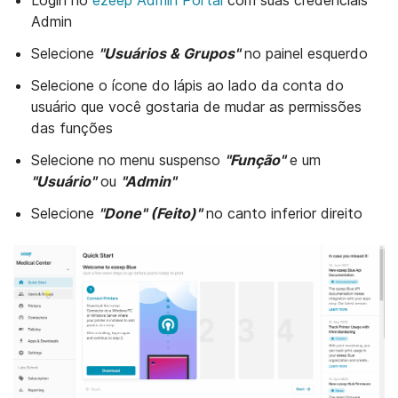
Login no
ezeep Admin Portal
com suas credenciais
Admin
Selecione
"Usuários & Grupos"
no painel esquerdo
Selecione o ícone do lápis ao lado da conta do
usuário que você gostaria de mudar as permissões
das funções
Selecione no menu suspenso
"Função"
e um
"Usuário"
ou
"Admin"
Selecione
"Done" (Feito)"
no canto inferior direito