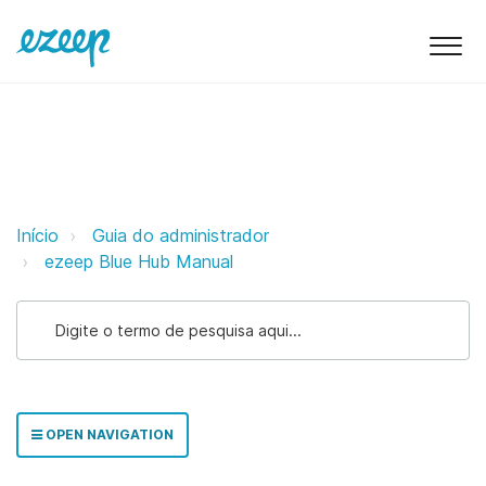
Entendendo os LEDs do ezeep Hu
Início
Guia do administrador
ezeep Blue Hub Manual
OPEN NAVIGATION