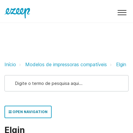
Elgin ezeep Support Support
Início
Modelos de impressoras compatíveis
Elgin
OPEN NAVIGATION
Elgin