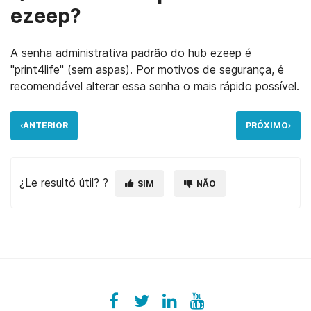
ezeep?
A senha administrativa padrão do hub ezeep é
"print4life" (sem aspas). Por motivos de segurança, é
recomendável alterar essa senha o mais rápido possível.
ANTERIOR
PRÓXIMO
¿Le resultó útil? ?
SIM
NÃO
Facebook
ezeeplive
Twitter
ezeep
LinkedIn
ezeep
YouTube
UColzdFFC8r7