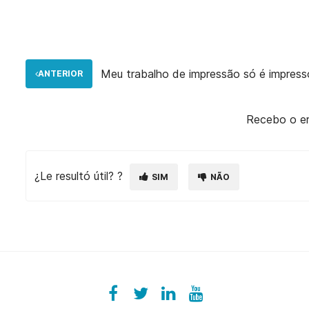
Meu trabalho de impressão só é impres
ANTERIOR
Recebo o err
¿Le resultó útil? ?
SIM
NÃO
Facebook
ezeeplive
Twitter
ezeep
LinkedIn
ezeep
YouTube
UColzdFFC8r7