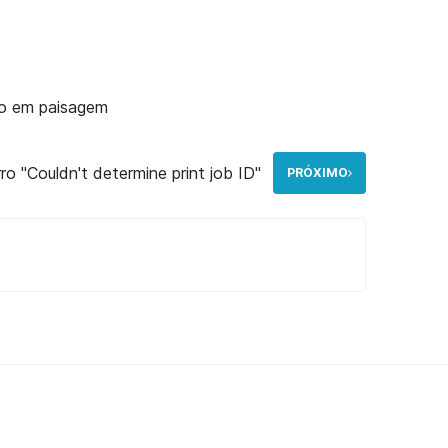
so em paisagem
o "Couldn't determine print job ID"
PRÓXIMO
bS1nCutKrDMg