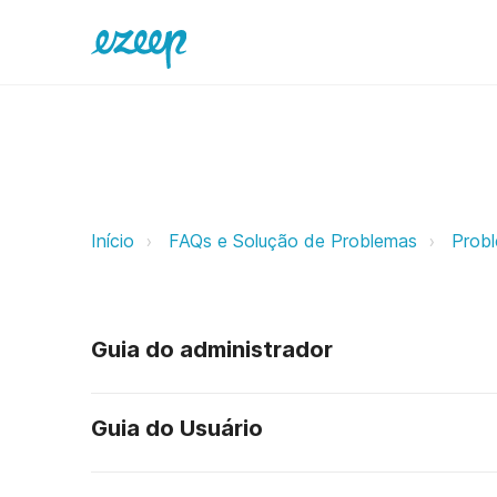
Erro “Connection reset by peer” a
Início
FAQs e Solução de Problemas
Prob
Guia do administrador
Guia do Usuário