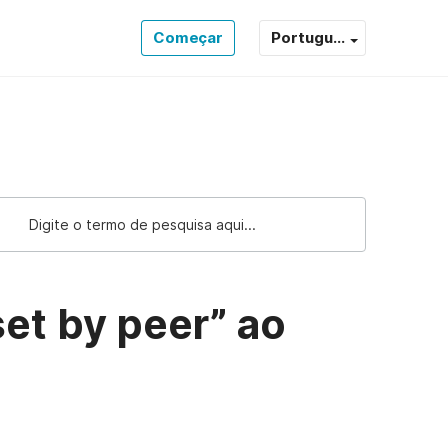
Começar
Portugu...
et by peer” ao