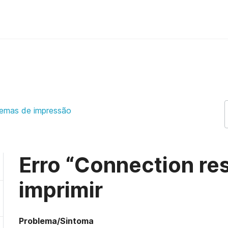
o imprimir ezeep Support Support
lemas de impressão
Erro “Connection res
imprimir
Problema/Sintoma